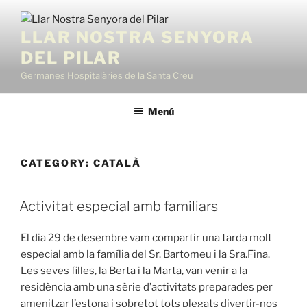
Vés
al
LLAR NOSTRA SENYORA
contingut
DEL PILAR
Germanes Hospitalàries de la Santa Creu
Menú
CATEGORY:
CATALÀ
Activitat especial amb familiars
El dia 29 de desembre vam compartir una tarda molt
especial amb la família del Sr. Bartomeu i la Sra.Fina.
Les seves filles, la Berta i la Marta, van venir a la
residència amb una sèrie d’activitats preparades per
amenitzar l’estona i sobretot tots plegats divertir-nos