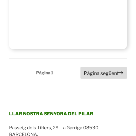
Paginació
Pàgina
1
Pàgina següent
de
les
entrades
LLAR NOSTRA SENYORA DEL PILAR
Passeig dels Til·lers, 29. La Garriga 08530,
BARCELONA.