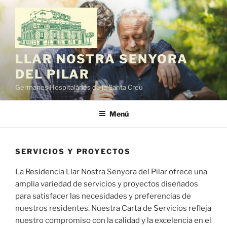
Saltar
al
contenido
LLAR NOSTRA SENYORA
DEL PILAR
Germanes Hospitalàries de la Santa Creu
Menú
SERVICIOS Y PROYECTOS
La Residencia Llar Nostra Senyora del Pilar ofrece una
amplia variedad de servicios y proyectos diseñados
para satisfacer las necesidades y preferencias de
nuestros residentes. Nuestra Carta de Servicios refleja
nuestro compromiso con la calidad y la excelencia en el