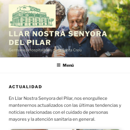
Saltar
al
contenido
LLAR NOSTRA SENYORA
DEL PILAR
Germanes Hospitalàries de la Santa Creu
Menú
ACTUALIDAD
En Llar Nostra Senyora del Pilar, nos enorgullece
mantenernos actualizados con las últimas tendencias y
noticias relacionadas con el cuidado de personas
mayores y la atención sanitaria en general.