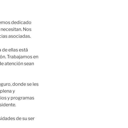
 hemos dedicado
 necesitan. Nos
cias asociadas.
 de ellas está
ión. Trabajamos en
de atención sean
eguro, donde se les
 plena y
cios y programas
sidente.
idades de su ser