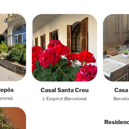
Repòs
Casal Santa Creu
Casa 
erona)
L´Esquirol (Barcelona)
Barcelo
Residenc