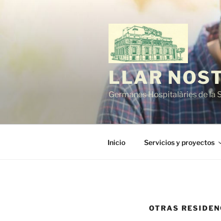
Saltar
al
contenido
LLAR NOS
Germanes Hospitalàries de la 
Inicio
Servicios y proyectos
OTRAS RESIDEN