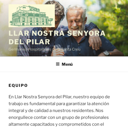
Saltar
al
contenido
LLAR NOSTRA SENYORA
DEL PILAR
Germanes Hospitalàries de la Santa Creu
Menú
EQUIPO
En Llar Nostra Senyora del Pilar, nuestro equipo de
trabajo es fundamental para garantizar la atención
integral y de calidad a nuestros residentes. Nos
enorgullece contar con un grupo de profesionales
altamente capacitados y comprometidos con el