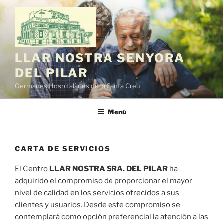
Saltar
al
contenido
LLAR NOSTRA SENYORA
DEL PILAR
Germanes Hospitalàries de la Santa Creu
Menú
CARTA DE SERVICIOS
El Centro
LLAR NOSTRA SRA. DEL PILAR
ha
adquirido el compromiso de proporcionar el mayor
nivel de calidad en los servicios ofrecidos a sus
clientes y usuarios. Desde este compromiso se
contemplará como opción preferencial la atención a las