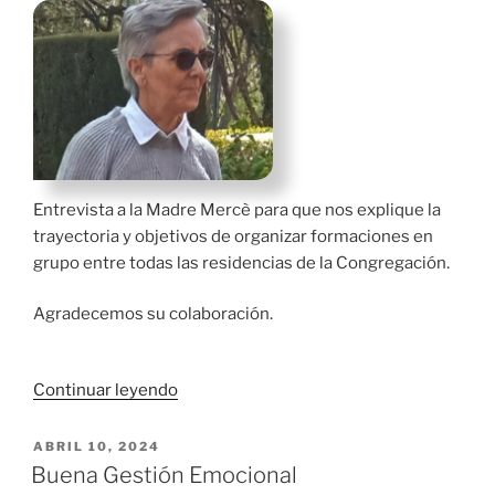
Entrevista a la Madre Mercè para que nos explique la
trayectoria y objetivos de organizar formaciones en
grupo entre todas las residencias de la Congregación.
Agradecemos su colaboración.
«Entrevista
Continuar leyendo
a
Mercedes
PUBLICADO
ABRIL 10, 2024
EL
Arimany
Buena Gestión Emocional