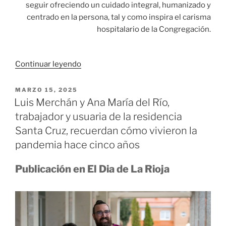
seguir ofreciendo un cuidado integral, humanizado y
centrado en la persona, tal y como inspira el carisma
hospitalario de la Congregación.
«La
Continuar leyendo
Congregación
de
PUBLICADO
MARZO 15, 2025
EL
Hermanas
Luis Merchán y Ana María del Río,
Hospitalarias
trabajador y usuaria de la residencia
de
Santa Cruz, recuerdan cómo vivieron la
la
pandemia hace cinco años
Santa
Cruz
Publicación en El Dia de La Rioja
impulsa
una
formación
dirigida
a