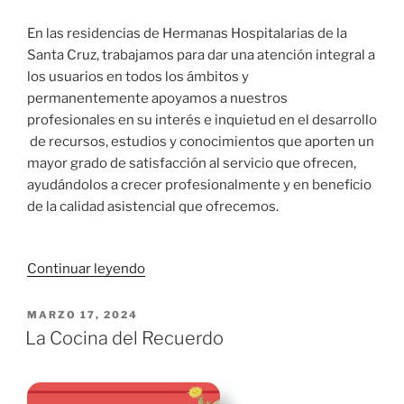
En las residencias de Hermanas Hospitalarias de la
Santa Cruz, trabajamos para dar una atención integral a
los usuarios en todos los ámbitos y
permanentemente apoyamos a nuestros
profesionales en su interés e inquietud en el desarrollo
de recursos, estudios y conocimientos que aporten un
mayor grado de satisfacción al servicio que ofrecen,
ayudándolos a crecer profesionalmente y en beneficio
de la calidad asistencial que ofrecemos.
«Funciones
Continuar leyendo
y
Retos
PUBLICADO
MARZO 17, 2024
EL
del
La Cocina del Recuerdo
Fisioterapeuta
en
Geriatría»