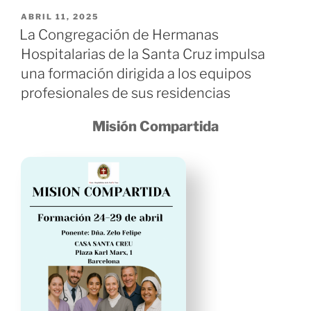
en
PUBLICADO
ABRIL 11, 2025
EL
incluir
La Congregación de Hermanas
al
Hospitalarias de la Santa Cruz impulsa
personal
una formación dirigida a los equipos
gerocultor
profesionales de sus residencias
en
el
Misión Compartida
nuevo
régimen
de
jubilación
anticipada
aprobado
por
el
Gobierno»