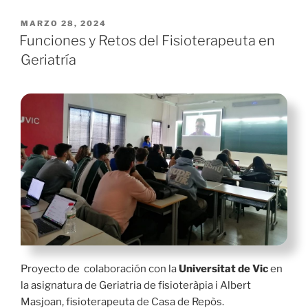
Gestión
Emocional»
PUBLICADO
MARZO 28, 2024
EL
Funciones y Retos del Fisioterapeuta en
Geriatría
Proyecto de colaboración con la
Universitat de Vic
en
la asignatura de Geriatria de fisioteràpia i Albert
Masjoan, fisioterapeuta de Casa de Repòs.