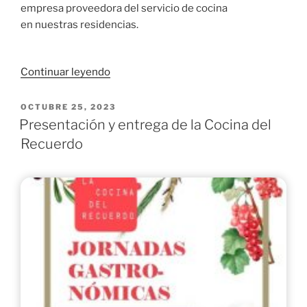
empresa proveedora del servicio de cocina
en nuestras residencias.
«En
Continuar leyendo
las
Residencias
PUBLICADO
OCTUBRE 25, 2023
EL
de
Presentación y entrega de la Cocina del
Hermanas
Recuerdo
Hospitalarias
de
la
Santa
Creu:
Elaboramos
pan.»