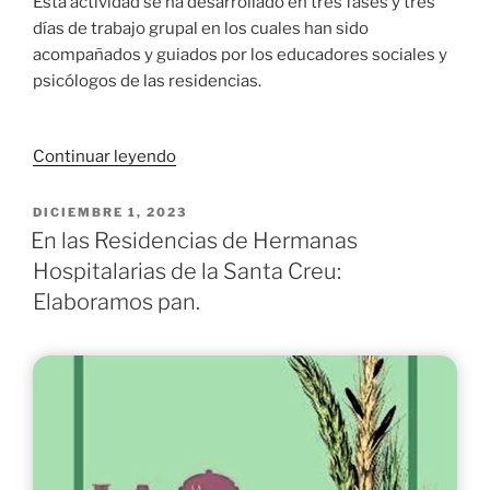
Esta actividad se ha desarrollado en tres fases y tres
días de trabajo grupal en los cuales han sido
acompañados y guiados por los educadores sociales y
psicólogos de las residencias.
«La
Continuar leyendo
Cocina
del
PUBLICADO
DICIEMBRE 1, 2023
EL
Recuerdo»
En las Residencias de Hermanas
Hospitalarias de la Santa Creu:
Elaboramos pan.