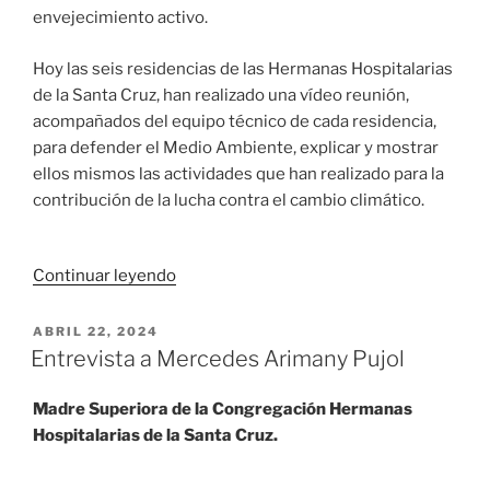
cinco
envejecimiento activo.
años»
Hoy las seis residencias de las Hermanas Hospitalarias
de la Santa Cruz, han realizado una vídeo reunión,
acompañados del equipo técnico de cada residencia,
para defender el Medio Ambiente, explicar y mostrar
ellos mismos las actividades que han realizado para la
contribución de la lucha contra el cambio climático.
«5
Continuar leyendo
de
junio
PUBLICADO
ABRIL 22, 2024
EL
Dia
Entrevista a Mercedes Arimany Pujol
Mundial
del
Madre Superiora de la Congregación Hermanas
Medio
Hospitalarias de la Santa Cruz.
Ambiente.»