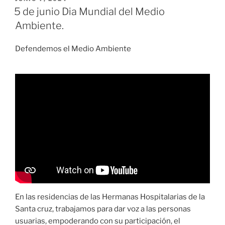
EL
Ana
5 de junio Dia Mundial del Medio
María
Ambiente.
del
Río,
Defendemos el Medio Ambiente
trabajador
y
usuaria
de
la
residencia
Santa
Cruz,
recuerdan
cómo
vivieron
la
En las residencias de las Hermanas Hospitalarias de la
pandemia
Santa cruz, trabajamos para dar voz a las personas
hace
usuarias, empoderando con su participación, el