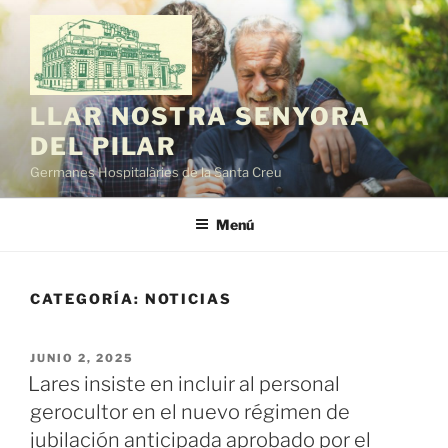
Saltar
al
contenido
LLAR NOSTRA SENYORA
DEL PILAR
Germanes Hospitalàries de la Santa Creu
Menú
CATEGORÍA:
NOTICIAS
PUBLICADO
JUNIO 2, 2025
EL
Lares insiste en incluir al personal
gerocultor en el nuevo régimen de
jubilación anticipada aprobado por el