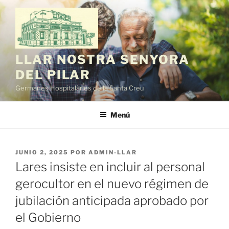
Saltar
al
contenido
LLAR NOSTRA SENYORA
DEL PILAR
Germanes Hospitalàries de la Santa Creu
Menú
PUBLICADO
JUNIO 2, 2025
POR
ADMIN-LLAR
EL
Lares insiste en incluir al personal
gerocultor en el nuevo régimen de
jubilación anticipada aprobado por
el Gobierno