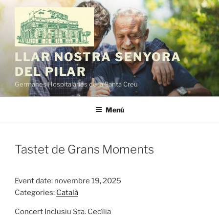
Vés
al
contingut
LLAR NOSTRA SENYORA
DEL PILAR
Germanes Hospitalàries de la Santa Creu
Menú
Tastet de Grans Moments
Event date: novembre 19, 2025
Categories:
Català
Concert Inclusiu Sta. Cecília