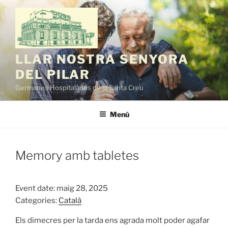
Vés
al
contingut
LLAR NOSTRA SENYORA
DEL PILAR
Germanes Hospitalàries de la Santa Creu
Menú
Memory amb tabletes
Event date: maig 28, 2025
Categories:
Català
Els dimecres per la tarda ens agrada molt poder agafar