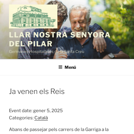
Vés
al
contingut
LLAR NOSTRA SENYORA
DEL PILAR
Germanes Hospitalàries de la Santa Creu
Menú
Ja venen els Reis
Event date: gener 5, 2025
Categories:
Català
Abans de passejar pels carrers de la Garriga a la