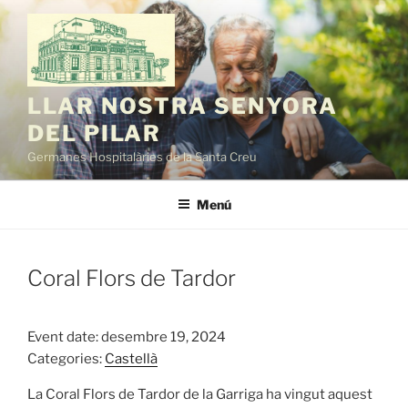
Vés
al
contingut
LLAR NOSTRA SENYORA
DEL PILAR
Germanes Hospitalàries de la Santa Creu
Menú
Coral Flors de Tardor
Event date: desembre 19, 2024
Categories:
Castellà
La Coral Flors de Tardor de la Garriga ha vingut aquest