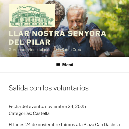
Saltar
al
contenido
LLAR NOSTRA SENYORA
DEL PILAR
Germanes Hospitalàries de la Santa Creu
Menú
Salida con los voluntarios
Fecha del evento: noviembre 24, 2025
Categorías:
Castellà
El lunes 24 de noviembre fuimos a la Plaza Can Dachs a