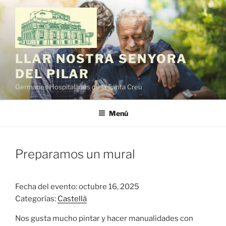
Saltar
al
contenido
LLAR NOSTRA SENYORA
DEL PILAR
Germanes Hospitalàries de la Santa Creu
Menú
Preparamos un mural
Fecha del evento: octubre 16, 2025
Categorías:
Castellà
Nos gusta mucho pintar y hacer manualidades con