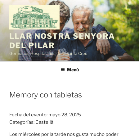
Saltar
al
contenido
LLAR NOSTRA SENYORA
DEL PILAR
Germanes Hospitalàries de la Santa Creu
Menú
Memory con tabletas
Fecha del evento: mayo 28, 2025
Categorías:
Castellà
Los miércoles por la tarde nos gusta mucho poder