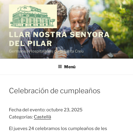
Saltar
al
contenido
LLAR NOSTRA SENYORA
DEL PILAR
Germanes Hospitalàries de la Santa Creu
Menú
Celebración de cumpleaños
Fecha del evento: octubre 23, 2025
Categorías:
Castellà
El jueves 24 celebramos los cumpleaños de les