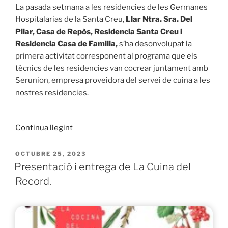
La pasada setmana a les residencies de les Germanes
Hospitalarias de la Santa Creu,
Llar Ntra. Sra. Del
Pilar, Casa de Repòs, Residencia Santa Creu i
Residencia Casa de Familia,
s’ha desonvolupat la
primera activitat corresponent al programa que els
tècnics de les residencies van cocrear juntament amb
Serunion, empresa proveidora del servei de cuina a les
nostres residencies.
«A
Continua llegint
les
residencies
PUBLICAT
OCTUBRE 25, 2023
A
de
Presentació i entrega de La Cuina del
Germanes
Record.
Hospitalaries
de
la
Santa