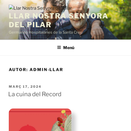
Vés
al
LLAR NOSTRA SENYORA
contingut
DEL PILAR
Germanes Hospitalàries de la Santa Creu
Menú
AUTOR:
ADMIN-LLAR
PUBLICAT
MARÇ 17, 2024
A
La cuina del Record