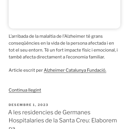
L’arribada de la malaltia de l’Alzheimer té grans
conseqüències en la vida de la persona afectada i en
tot el seu entorn. Té un fort impacte físic i emocional, i
també afecta directament a l’economia familiar.
Article escrit per
Alzheimer Catalunya Fundació.
«L’impacte
Continua llegint
econòmic
de
PUBLICAT
DESEMBRE 1, 2023
A
l’Alzheimer»
A les residencies de Germanes
Hospitalaries de la Santa Creu: Elaborem
pa.