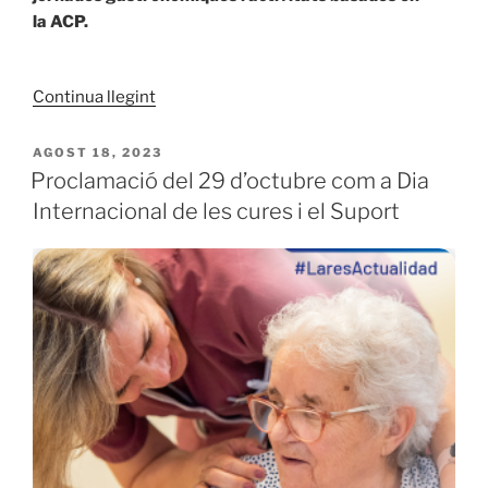
la ACP.
«Presentació
Continua llegint
i
entrega
PUBLICAT
AGOST 18, 2023
A
de
Proclamació del 29 d’octubre com a Dia
La
Internacional de les cures i el Suport
Cuina
del
Record.»