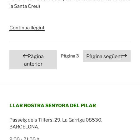
la Santa Creu)
«L’art
Continua llegint
de
cuidar…»
Paginació
Pàgina
3
Pàgina
Pàgina següent
de
anterior
les
entrades
LLAR NOSTRA SENYORA DEL PILAR
Passeig dels Til·lers, 29. La Garriga 08530,
BARCELONA.
9:00 - 21:00 h.