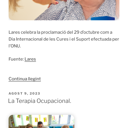
Lares celebra la proclamació del 29 d’octubre com a
Dia Internacional de les Cures i el Suport efectuada per
l’ONU.
Fuente:
Lares
«Proclamació
Continua llegint
del
29
PUBLICAT
AGOST 9, 2023
A
d’octubre
La Terapia Ocupacional.
com
a
Dia
Internacional