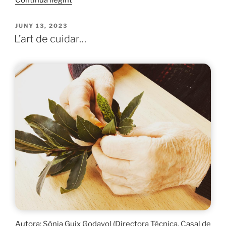
i
salut»
PUBLICAT
JUNY 13, 2023
A
L’art de cuidar…
Autora: Sònia Guix Godayol (Directora Tècnica. Casal de