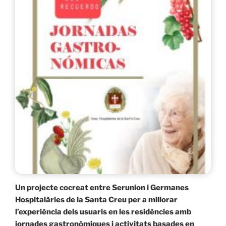
Creu:
Elaborem
pa.»
Un projecte cocreat entre Serunion i Germanes
Hospitalàries de la Santa Creu per a millorar
l’experiència dels usuaris en les residències amb
jornades gastronòmiques i activitats basades en