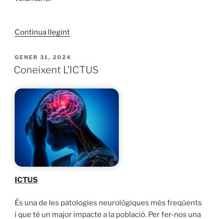
«La
Continua llegint
cuina
del
PUBLICAT
GENER 31, 2024
A
Record»
Coneixent L’ICTUS
ICTUS
És una de les patologies neurològiques més freqüents
i que té un major impacte a la població. Per fer-nos una