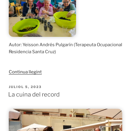
de
les
cures
i
el
Suport»
Autor: Yeisson Andrés Pulgarín (Terapeuta Ocupacional
Residencia Santa Cruz)
«La
Continua llegint
Terapia
Ocupacional.»
PUBLICAT
JULIOL 5, 2023
A
La cuina del record