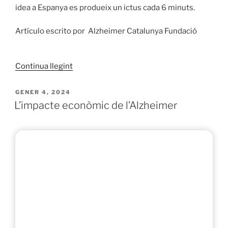
idea a Espanya es produeix un ictus cada 6 minuts.
Artículo escrito por Alzheimer Catalunya Fundació
«Coneixent
Continua llegint
L’ICTUS»
PUBLICAT
GENER 4, 2024
A
L’impacte econòmic de l’Alzheimer