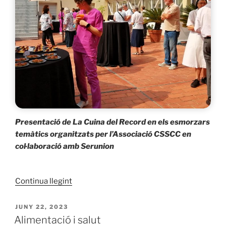
Presentació de La Cuina del Record en els esmorzars
temàtics organitzats per l’Associació CSSCC en
col·laboració amb Serunion
«La
Continua llegint
cuina
del
PUBLICAT
JUNY 22, 2023
A
record»
Alimentació i salut