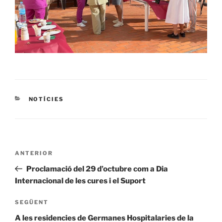
CATEGORIES
NOTÍCIES
Navegació
Entrada
ANTERIOR
d'entrades
anterior
Proclamació del 29 d’octubre com a Dia
Internacional de les cures i el Suport
Entrada
SEGÜENT
següent
A les residencies de Germanes Hospitalaries de la