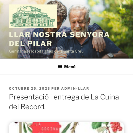
Vés
al
contingut
LLAR NOSTRA SENYORA
DEL PILAR
Germanes Hospitalàries de la Santa Creu
Menú
PUBLICAT
OCTUBRE 25, 2023
PER
ADMIN-LLAR
A
Presentació i entrega de La Cuina
del Record.