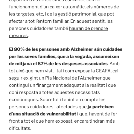
funcionament d’un caixer automàtic, els números de
les targetes, etc, i de la gestió patrimonial, que pot
afectar a tot l’entorn familiar. En aquest sentit, les
persones cuidadores també
hauran de prendre
mesures
.
El 80% de les persones amb Alzheimer són cuidades
per les seves famílies, que a la vegada, assumeixen
de mitjana el 87% de les despeses associades
. Amb
tot això que hem vist, i tal i com exposa la CEAFA, cal
seguir exigint un Pla Nacional de l’Alzheimer que
contingui un finançament adequat a la realitat i que
doni resposta a totes aquestes necessitats
econòmiques. Sobretot i tenint en compte les
persones cuidadores i afectades que
ja parteixen
d’una situació de vulnerabilitat
i que, havent de fer
front a tot el que hem exposat, encara tindran més
dificultats.