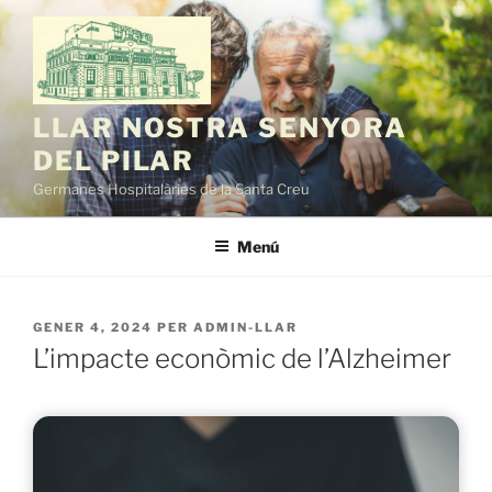
Vés
al
contingut
LLAR NOSTRA SENYORA
DEL PILAR
Germanes Hospitalàries de la Santa Creu
Menú
PUBLICAT
GENER 4, 2024
PER
ADMIN-LLAR
A
L’impacte econòmic de l’Alzheimer