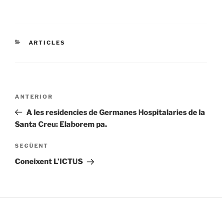
CATEGORIES
ARTICLES
Navegació
Entrada
ANTERIOR
d'entrades
anterior
A les residencies de Germanes Hospitalaries de la
Santa Creu: Elaborem pa.
Entrada
SEGÜENT
següent
Coneixent L’ICTUS