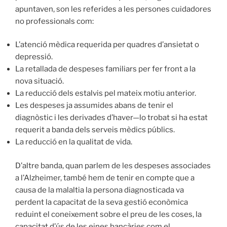
apuntaven, son les referides a les persones cuidadores
no professionals com:
L’atenció mèdica requerida per quadres d’ansietat o
depressió.
La retallada de despeses familiars per fer front a la
nova situació.
La reducció dels estalvis pel mateix motiu anterior.
Les despeses ja assumides abans de tenir el
diagnòstic i les derivades d’haver—lo trobat si ha estat
requerit a banda dels serveis mèdics públics.
La reducció en la qualitat de vida.
D’altre banda, quan parlem de les despeses associades
a l’Alzheimer, també hem de tenir en compte que a
causa de la malaltia la persona diagnosticada va
perdent la capacitat de la seva gestió econòmica
reduint el coneixement sobre el preu de les coses, la
capacitat d’ús de les eines bancàries com el