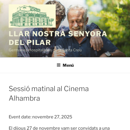
Vés
al
contingut
LLAR NOSTRA SENYORA
DEL PILAR
Germanes Hospitalàries de la Santa Creu
Menú
Sessió matinal al Cinema
Alhambra
Event date: novembre 27, 2025
El dijous 27 de novembre vam ser convidats a una