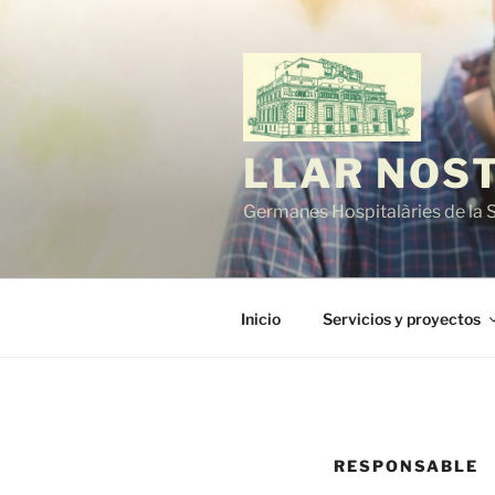
Vés
al
contingut
LLAR NOS
Germanes Hospitalàries de la 
Inicio
Servicios y proyectos
RESPONSABLE