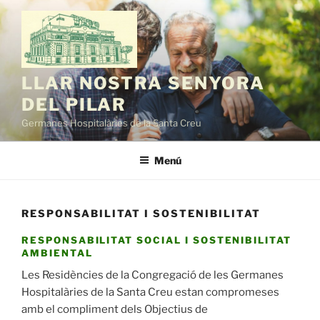
Vés
al
contingut
LLAR NOSTRA SENYORA
DEL PILAR
Germanes Hospitalàries de la Santa Creu
Menú
RESPONSABILITAT I SOSTENIBILITAT
RESPONSABILITAT SOCIAL I SOSTENIBILITAT
AMBIENTAL
Les Residències de la Congregació de les Germanes
Hospitalàries de la Santa Creu estan compromeses
amb el compliment dels Objectius de