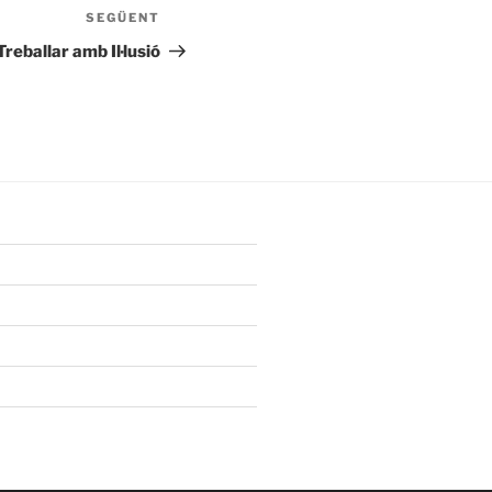
SEGÜENT
Entrada
següent
Treballar amb Il·lusió