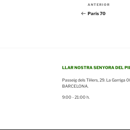
Navegació
Entrada
ANTERIOR
d'entrades
anterior
París 70
LLAR NOSTRA SENYORA DEL PI
Passeig dels Til·lers, 29. La Garriga
BARCELONA.
9:00 - 21:00 h.