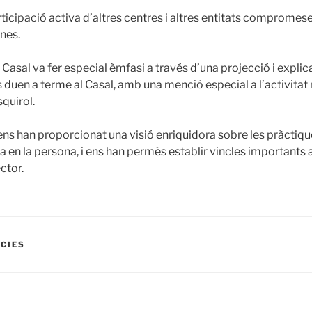
ticipació activa d’altres centres i altres entitats compromes
ones.
l Casal va fer especial èmfasi a través d’una projecció i explica
 duen a terme al Casal, amb una menció especial a l’activitat
squirol.
ns han proporcionat una visió enriquidora sobre les pràcti
a en la persona, i ens han permès establir vincles importants
ctor.
ÍCIES