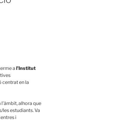
CIÓ
 terme a
l’Institut
tives
 centrat en la
 l’àmbit, alhora que
s/les estudiants. Va
entres i