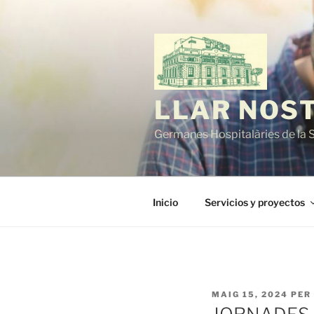
Vés
al
contingut
LLAR NOS
Germanes Hospitalàries de la 
Inicio
Servicios y proyectos
PUBLICAT
MAIG 15, 2024
PER
A