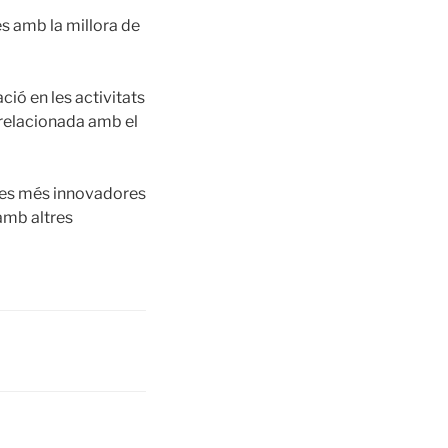
es amb la millora de
ció en les activitats
 relacionada amb el
ques més innovadores
 amb altres