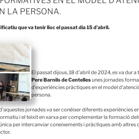
FORMATIVES EN EL MODEL D’ATEN
N LA PERSONA.
catiu que va tenir lloc el passat dia 15 d’abril.
El passat dijous, 18 d’abril de 2024, es va dur a
Pere Barnils de Centelles
unes jornades forma
d’experiències pràctiques en el model d’atenció
persona.
 d’aquestes jornades va ser conèixer diferents experiències en
formatiu i el teixit en xarxa per complementar la formació del
 única per intercanviar coneixements i pràctiques amb altres c
ctor.