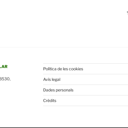
LAR
Polìtica de les cookies
 08530,
Avís legal
Dades personals
Crèdits