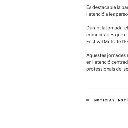
És destacable la par
l’atenció a les pers
Durant la jornada, e
comunitàries que es
Festival Muts de l’E
Aquestes jornades e
en l’atenció centrad
professionals del se
CATEGORIES
NOTICIAS
,
NOT