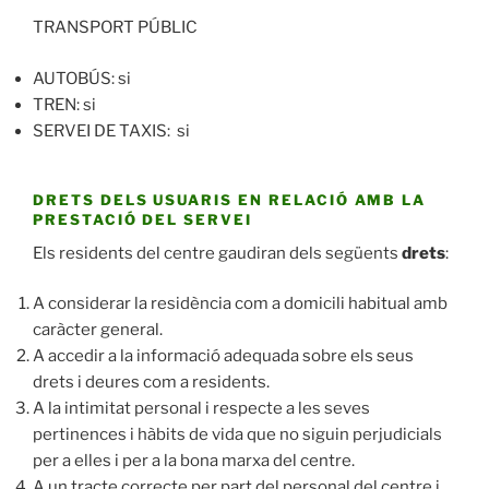
TRANSPORT PÚBLIC
AUTOBÚS: si
TREN: si
SERVEI DE TAXIS: si
DRETS DELS USUARIS EN RELACIÓ AMB LA
PRESTACIÓ DEL SERVEI
Els residents del centre gaudiran dels següents
drets
:
A considerar la residència com a domicili habitual amb
caràcter general.
A accedir a la informació adequada sobre els seus
drets i deures com a residents.
A la intimitat personal i respecte a les seves
pertinences i hàbits de vida que no siguin perjudicials
per a elles i per a la bona marxa del centre.
A un tracte correcte per part del personal del centre i