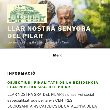
Vés
al
contingut
LLAR NOSTRA SENYORA
DEL PILAR
Germanes Hospitalàries de la Santa Creu
Menú
INFORMACIÓ
OBJECTIUS I FINALITATS DE LA RESIDENCIA
LLAR NOSTRA SRA. DEL PILAR
LLAR NOSTRA SRA. DEL PILAR és un servei social
especialitzat, que pertany a CENTRES
SOCIOSANITARIS CATÒLICS DE CATALUNYA DE LA