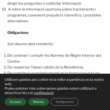
dirigir les preguntes o sol·licitar informació
A rebre la informació oportuna sobre tractaments i
programes, coneixent prejudicis i beneficis, i possibles
alternatives
Obligacions
Son deures dels residents:
De conèixer i complir les Normes de Règim Interior del
Centre.
De respectar l’ideari catòlic de la Residència.
De contribuir econòmicament en la forma prevista en
la sol·licitud i contracte.
Utilitzem galetes per a oferir-te la millor experiència en la nostra
web.
De mantenir les normes elementals de convivència,
Podeu esbrinar més sobre quines galetes estem utilitzant o
higiene i decoro.
desactivar-les a la
configuració
.
De col·laborar amb el personal que li atén a fi de fer la
Accepta
Rebutja
Configuració
seva estada i la de les seves companyes el més
agradable possible.