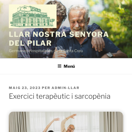
Vés
al
contingut
LLAR NOSTRA SENYORA
DEL PILAR
Germanes Hospitalàries de la Santa Creu
Menú
PUBLICAT
MAIG 23, 2023
PER
ADMIN-LLAR
A
Exercici terapèutic i sarcopènia