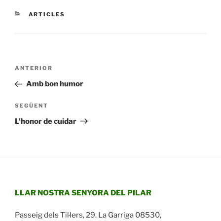
CATEGORIES
ARTICLES
Navegació
Entrada
ANTERIOR
d'entrades
anterior
Amb bon humor
Entrada
SEGÜENT
següent
L’honor de cuidar
LLAR NOSTRA SENYORA DEL PILAR
Passeig dels Til·lers, 29. La Garriga 08530,