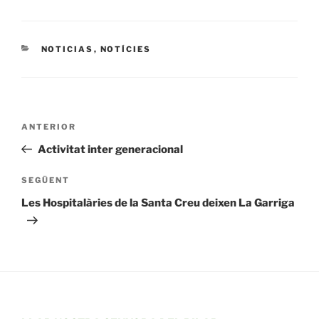
CATEGORIES
NOTICIAS
,
NOTÍCIES
Navegació
Entrada
ANTERIOR
d'entrades
anterior
Activitat inter generacional
Entrada
SEGÜENT
següent
Les Hospitalàries de la Santa Creu deixen La Garriga