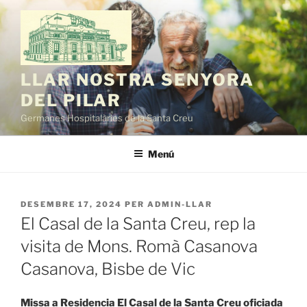
Vés
al
contingut
LLAR NOSTRA SENYORA
DEL PILAR
Germanes Hospitalàries de la Santa Creu
Menú
PUBLICAT
DESEMBRE 17, 2024
PER
ADMIN-LLAR
A
El Casal de la Santa Creu, rep la
visita de Mons. Romà Casanova
Casanova, Bisbe de Vic
Missa a Residencia El Casal de la Santa Creu oficiada