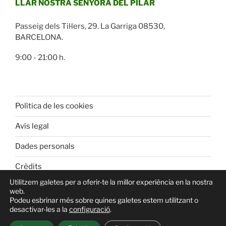
LLAR NOSTRA SENYORA DEL PILAR
Passeig dels Til·lers, 29. La Garriga 08530,
BARCELONA.
9:00 - 21:00 h.
Polìtica de les cookies
Avís legal
Dades personals
Crèdits
Utilitzem galetes per a oferir-te la millor experiència en la nostra
web.
Podeu esbrinar més sobre quines galetes estem utilitzant o
desactivar-les a la
configuració
.
Gràcies al WordPress