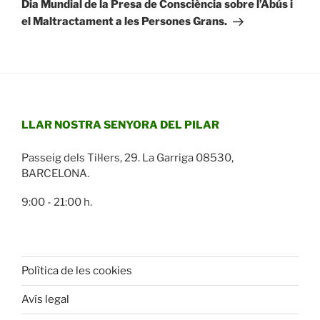
següent
Dia Mundial de la Presa de Consciència sobre l’Abús i
el Maltractament a les Persones Grans.
LLAR NOSTRA SENYORA DEL PILAR
Passeig dels Til·lers, 29. La Garriga 08530,
BARCELONA.
9:00 - 21:00 h.
Polìtica de les cookies
Avís legal