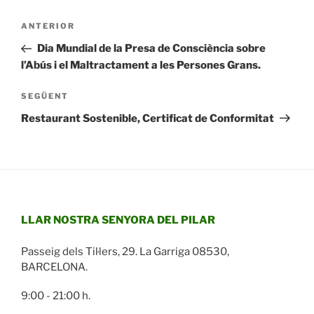
Navegació
Entrada
ANTERIOR
d'entrades
anterior
Dia Mundial de la Presa de Consciència sobre
l’Abús i el Maltractament a les Persones Grans.
Entrada
SEGÜENT
següent
Restaurant Sostenible, Certificat de Conformitat
LLAR NOSTRA SENYORA DEL PILAR
Passeig dels Til·lers, 29. La Garriga 08530,
BARCELONA.
9:00 - 21:00 h.