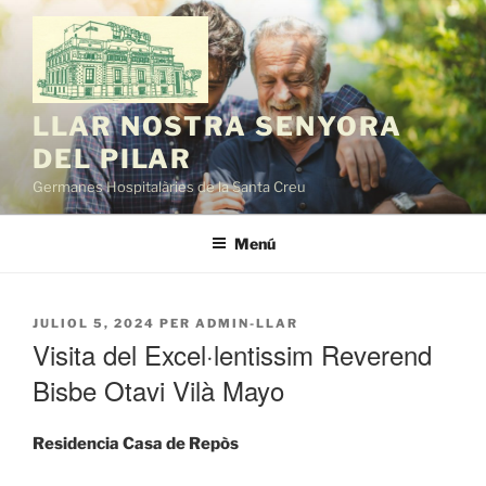
Vés
al
contingut
LLAR NOSTRA SENYORA
DEL PILAR
Germanes Hospitalàries de la Santa Creu
Menú
PUBLICAT
JULIOL 5, 2024
PER
ADMIN-LLAR
A
Visita del Excel·lentissim Reverend
Bisbe Otavi Vilà Mayo
Residencia Casa de Repòs